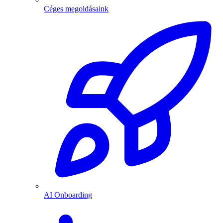
Céges megoldásaink
AI Onboarding