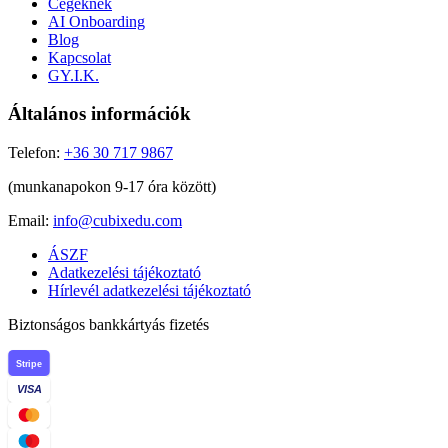
Cégeknek
AI Onboarding
Blog
Kapcsolat
GY.I.K.
Általános információk
Telefon:
+36 30 717 9867
(munkanapokon 9-17 óra között)
Email:
info@cubixedu.com
ÁSZF
Adatkezelési tájékoztató
Hírlevél adatkezelési tájékoztató
Biztonságos bankkártyás fizetés
Stripe
VISA