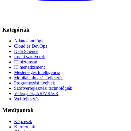
Kategóriák
Adattechnológia
Cloud és DevOps
Data Science
Irodai szoftverek
IT biztonság
IT menedzsment
Mesterséges Intelligencia
Mobilalkalmazás fejlesztés
Programozási nyelvek
Szoftverfejlesztési technológiák
Videojáték, AR/VR/XR
Webfejlesztés
Menüpontok
Képzések
Karrierutak