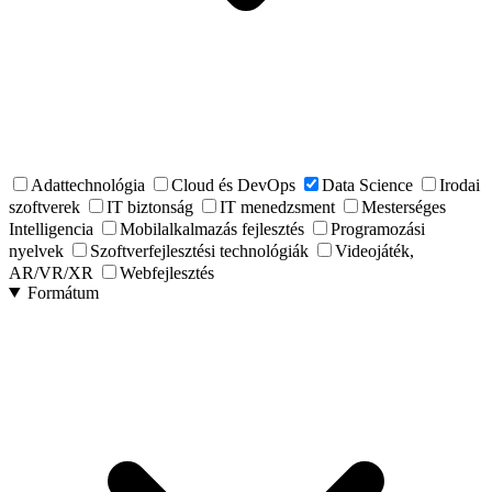
Adattechnológia
Cloud és DevOps
Data Science
Irodai
szoftverek
IT biztonság
IT menedzsment
Mesterséges
Intelligencia
Mobilalkalmazás fejlesztés
Programozási
nyelvek
Szoftverfejlesztési technológiák
Videojáték,
AR/VR/XR
Webfejlesztés
Formátum