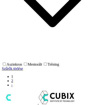
Aszinkron
Mentorált
Tréning
Szűrők törlése
1
2
›