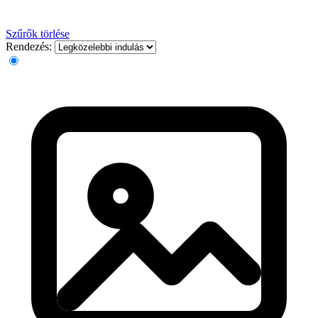
Szűrők törlése
Rendezés: