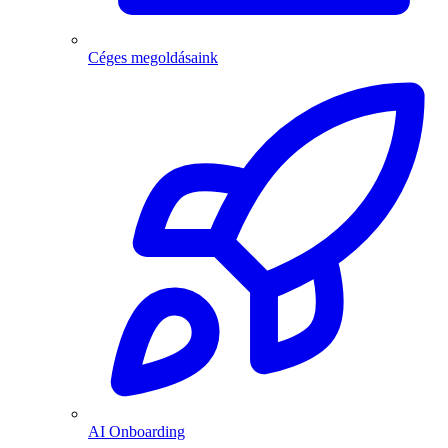
Céges megoldásaink
AI Onboarding