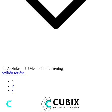
Aszinkron
Mentorált
Tréning
Szűrők törlése
1
2
›