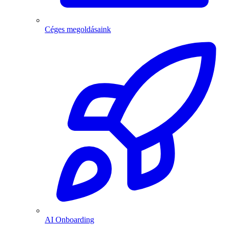
Céges megoldásaink
AI Onboarding