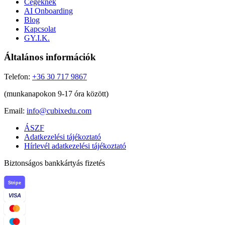
Cégeknek
AI Onboarding
Blog
Kapcsolat
GY.I.K.
Általános információk
Telefon:
+36 30 717 9867
(munkanapokon 9-17 óra között)
Email:
info@cubixedu.com
ÁSZF
Adatkezelési tájékoztató
Hírlevél adatkezelési tájékoztató
Biztonságos bankkártyás fizetés
Stripe
VISA