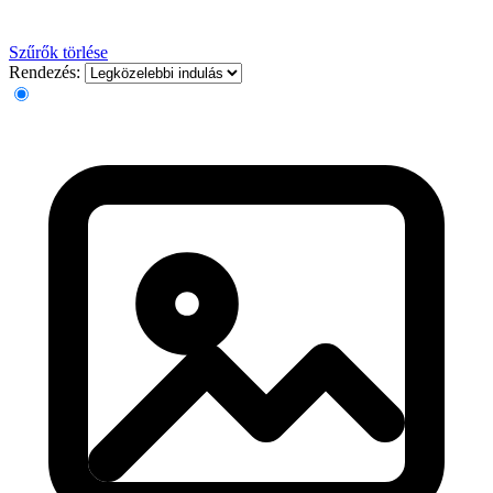
Szűrők törlése
Rendezés: