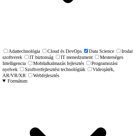
Adattechnológia
Cloud és DevOps
Data Science
Irodai
szoftverek
IT biztonság
IT menedzsment
Mesterséges
Intelligencia
Mobilalkalmazás fejlesztés
Programozási
nyelvek
Szoftverfejlesztési technológiák
Videojáték,
AR/VR/XR
Webfejlesztés
Formátum