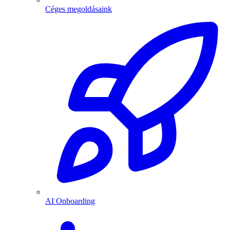
Céges megoldásaink
AI Onboarding