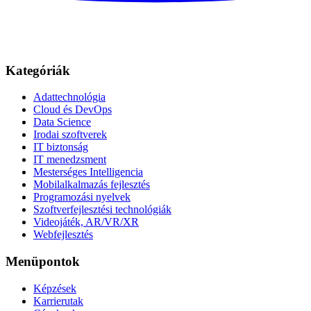
Kategóriák
Adattechnológia
Cloud és DevOps
Data Science
Irodai szoftverek
IT biztonság
IT menedzsment
Mesterséges Intelligencia
Mobilalkalmazás fejlesztés
Programozási nyelvek
Szoftverfejlesztési technológiák
Videojáték, AR/VR/XR
Webfejlesztés
Menüpontok
Képzések
Karrierutak