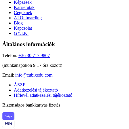
Képzések
Karrierutak
Cégeknek
AI Onboarding
Blog
Kapcsolat
GY.I.K.
Általános információk
Telefon:
+36 30 717 9867
(munkanapokon 9-17 óra között)
Email:
info@cubixedu.com
ÁSZF
Adatkezelési tájékoztató
Hírlevél adatkezelési tájékoztató
Biztonságos bankkártyás fizetés
Stripe
VISA