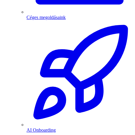
Céges megoldásaink
AI Onboarding