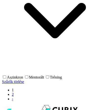
Aszinkron
Mentorált
Tréning
Szűrők törlése
1
2
›