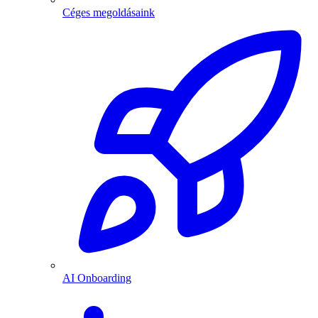
Céges megoldásaink
AI Onboarding