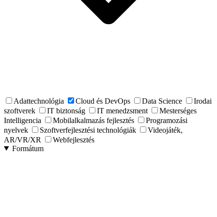
Adattechnológia
Cloud és DevOps
Data Science
Irodai
szoftverek
IT biztonság
IT menedzsment
Mesterséges
Intelligencia
Mobilalkalmazás fejlesztés
Programozási
nyelvek
Szoftverfejlesztési technológiák
Videojáték,
AR/VR/XR
Webfejlesztés
Formátum