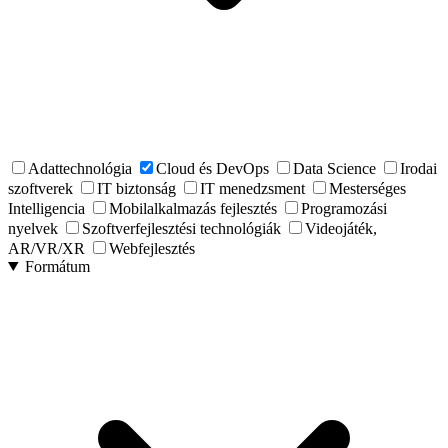
Adattechnológia
Cloud és DevOps
Data Science
Irodai
szoftverek
IT biztonság
IT menedzsment
Mesterséges
Intelligencia
Mobilalkalmazás fejlesztés
Programozási
nyelvek
Szoftverfejlesztési technológiák
Videojáték,
AR/VR/XR
Webfejlesztés
Formátum