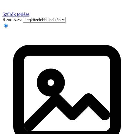
Szűrők törlése
Rendezés: