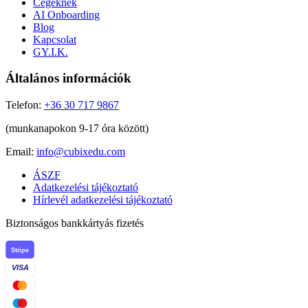
Cégeknek
AI Onboarding
Blog
Kapcsolat
GY.I.K.
Általános információk
Telefon:
+36 30 717 9867
(munkanapokon 9-17 óra között)
Email:
info@cubixedu.com
ÁSZF
Adatkezelési tájékoztató
Hírlevél adatkezelési tájékoztató
Biztonságos bankkártyás fizetés
Stripe
VISA