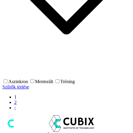
Aszinkron
Mentorált
Tréning
Szűrők törlése
1
2
›