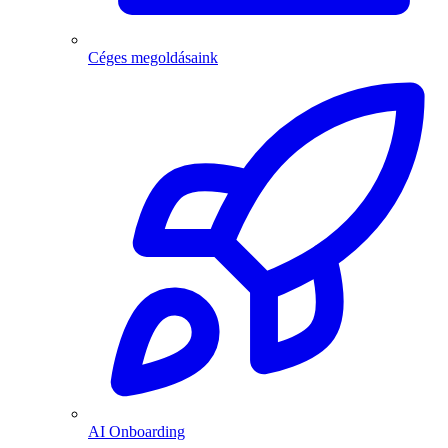
Céges megoldásaink
AI Onboarding