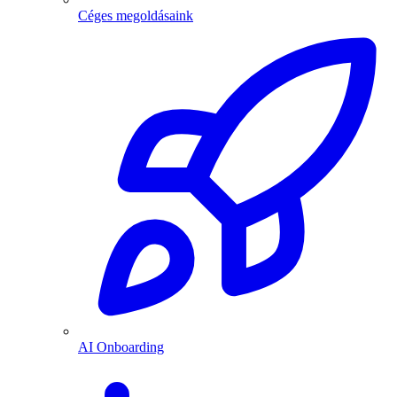
Céges megoldásaink
AI Onboarding