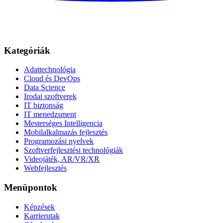
Kategóriák
Adattechnológia
Cloud és DevOps
Data Science
Irodai szoftverek
IT biztonság
IT menedzsment
Mesterséges Intelligencia
Mobilalkalmazás fejlesztés
Programozási nyelvek
Szoftverfejlesztési technológiák
Videojáték, AR/VR/XR
Webfejlesztés
Menüpontok
Képzések
Karrierutak