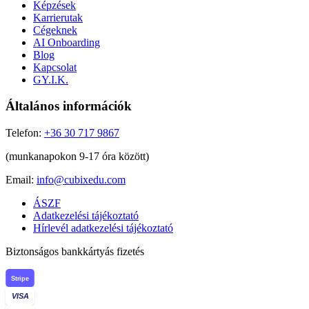
Képzések
Karrierutak
Cégeknek
AI Onboarding
Blog
Kapcsolat
GY.I.K.
Általános információk
Telefon:
+36 30 717 9867
(munkanapokon 9-17 óra között)
Email:
info@cubixedu.com
ÁSZF
Adatkezelési tájékoztató
Hírlevél adatkezelési tájékoztató
Biztonságos bankkártyás fizetés
Stripe
VISA