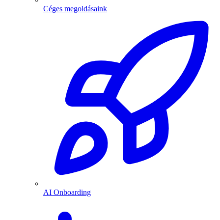
Céges megoldásaink
AI Onboarding