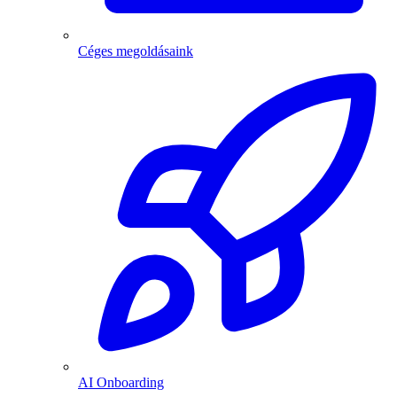
Céges megoldásaink
AI Onboarding