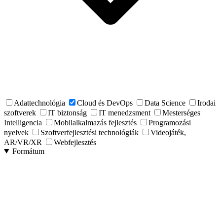
Adattechnológia
Cloud és DevOps
Data Science
Irodai
szoftverek
IT biztonság
IT menedzsment
Mesterséges
Intelligencia
Mobilalkalmazás fejlesztés
Programozási
nyelvek
Szoftverfejlesztési technológiák
Videojáték,
AR/VR/XR
Webfejlesztés
Formátum