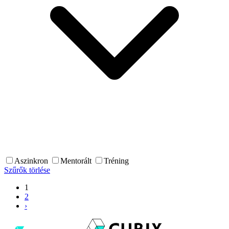
Aszinkron
Mentorált
Tréning
Szűrők törlése
1
2
›