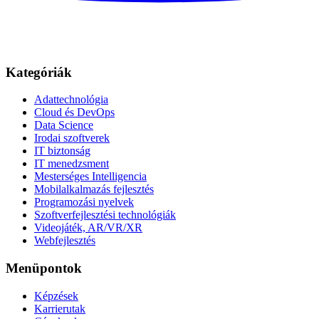
Kategóriák
Adattechnológia
Cloud és DevOps
Data Science
Irodai szoftverek
IT biztonság
IT menedzsment
Mesterséges Intelligencia
Mobilalkalmazás fejlesztés
Programozási nyelvek
Szoftverfejlesztési technológiák
Videojáték, AR/VR/XR
Webfejlesztés
Menüpontok
Képzések
Karrierutak