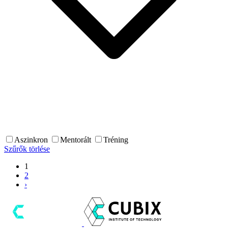
Aszinkron
Mentorált
Tréning
Szűrők törlése
1
2
›