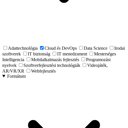
Adattechnológia
Cloud és DevOps
Data Science
Irodai
szoftverek
IT biztonság
IT menedzsment
Mesterséges
Intelligencia
Mobilalkalmazás fejlesztés
Programozási
nyelvek
Szoftverfejlesztési technológiák
Videojáték,
AR/VR/XR
Webfejlesztés
Formátum