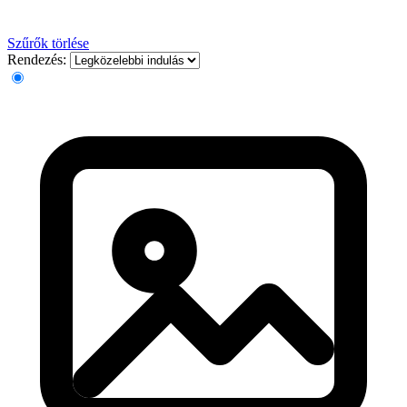
Szűrők törlése
Rendezés: