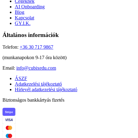
Cégeknek
AI Onboarding
Blog
Kapcsolat
GY.I.K.
Általános információk
Telefon:
+36 30 717 9867
(munkanapokon 9-17 óra között)
Email:
info@cubixedu.com
ÁSZF
Adatkezelési tájékoztató
Hírlevél adatkezelési tájékoztató
Biztonságos bankkártyás fizetés
Stripe
VISA