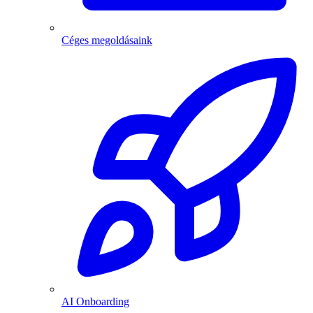
Céges megoldásaink
AI Onboarding