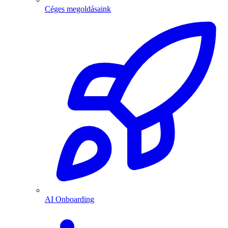
Céges megoldásaink
AI Onboarding