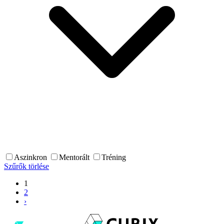
Aszinkron
Mentorált
Tréning
Szűrők törlése
1
2
›