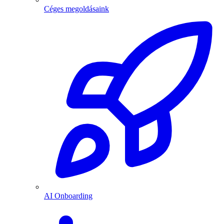
Céges megoldásaink
AI Onboarding