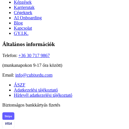
Képzések
Karrierutak
Cégeknek
AI Onboarding
Blog
Kapcsolat
GY.I.K.
Általános információk
Telefon:
+36 30 717 9867
(munkanapokon 9-17 óra között)
Email:
info@cubixedu.com
ÁSZF
Adatkezelési tájékoztató
Hírlevél adatkezelési tájékoztató
Biztonságos bankkártyás fizetés
Stripe
VISA