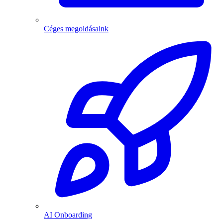
Céges megoldásaink
AI Onboarding