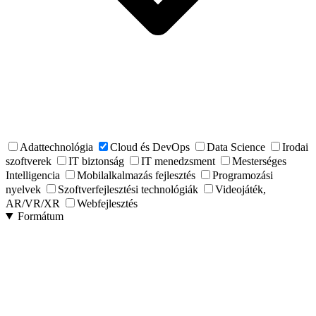
Adattechnológia
Cloud és DevOps
Data Science
Irodai
szoftverek
IT biztonság
IT menedzsment
Mesterséges
Intelligencia
Mobilalkalmazás fejlesztés
Programozási
nyelvek
Szoftverfejlesztési technológiák
Videojáték,
AR/VR/XR
Webfejlesztés
Formátum