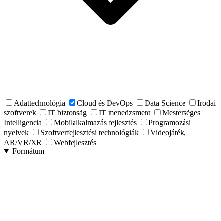
Adattechnológia
Cloud és DevOps
Data Science
Irodai
szoftverek
IT biztonság
IT menedzsment
Mesterséges
Intelligencia
Mobilalkalmazás fejlesztés
Programozási
nyelvek
Szoftverfejlesztési technológiák
Videojáték,
AR/VR/XR
Webfejlesztés
Formátum