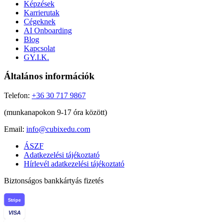
Képzések
Karrierutak
Cégeknek
AI Onboarding
Blog
Kapcsolat
GY.I.K.
Általános információk
Telefon:
+36 30 717 9867
(munkanapokon 9-17 óra között)
Email:
info@cubixedu.com
ÁSZF
Adatkezelési tájékoztató
Hírlevél adatkezelési tájékoztató
Biztonságos bankkártyás fizetés
Stripe
VISA