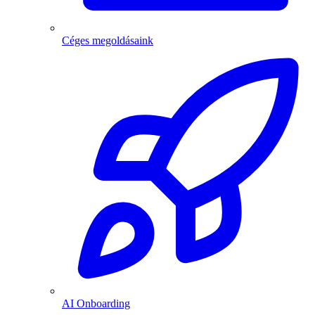
Céges megoldásaink
AI Onboarding