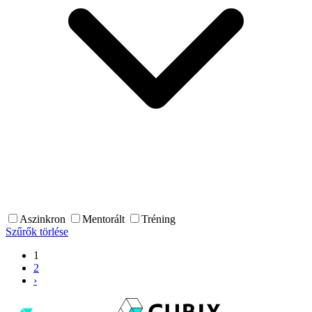
Aszinkron
Mentorált
Tréning
Szűrők törlése
1
2
›