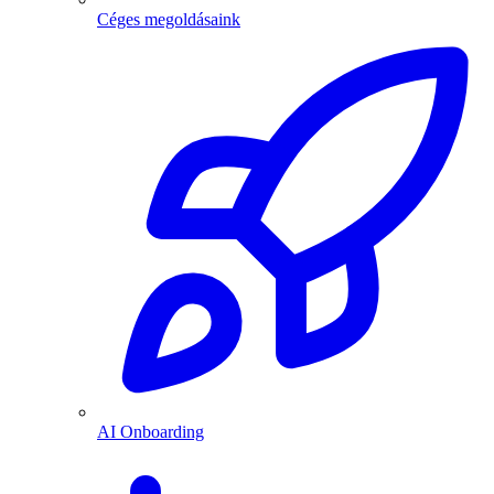
Céges megoldásaink
AI Onboarding