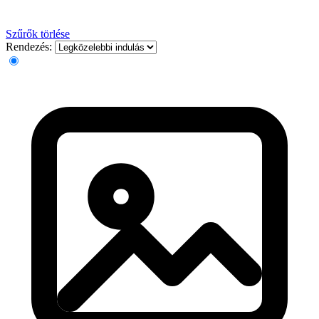
Szűrők törlése
Rendezés: