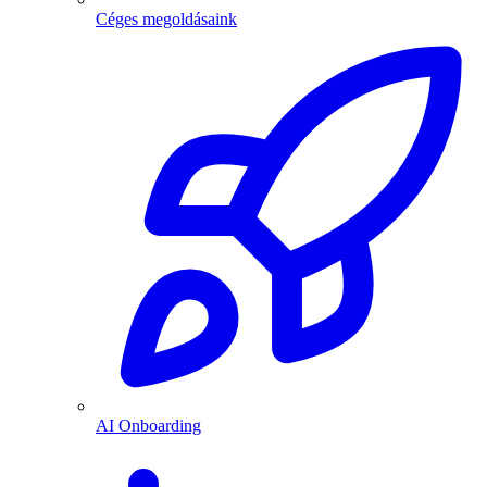
Céges megoldásaink
AI Onboarding