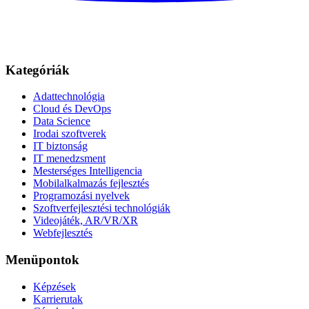
Kategóriák
Adattechnológia
Cloud és DevOps
Data Science
Irodai szoftverek
IT biztonság
IT menedzsment
Mesterséges Intelligencia
Mobilalkalmazás fejlesztés
Programozási nyelvek
Szoftverfejlesztési technológiák
Videojáték, AR/VR/XR
Webfejlesztés
Menüpontok
Képzések
Karrierutak