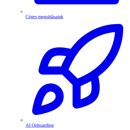
Céges megoldásaink
AI Onboarding