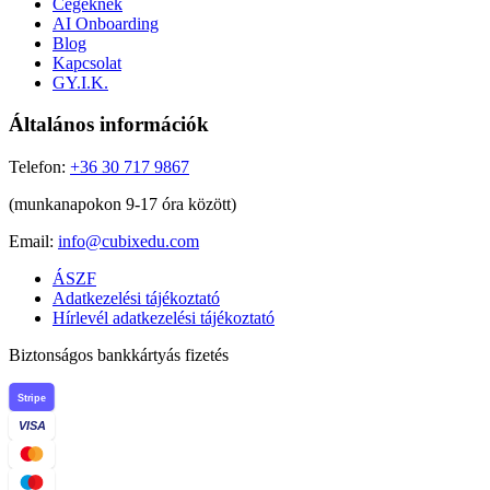
Cégeknek
AI Onboarding
Blog
Kapcsolat
GY.I.K.
Általános információk
Telefon:
+36 30 717 9867
(munkanapokon 9-17 óra között)
Email:
info@cubixedu.com
ÁSZF
Adatkezelési tájékoztató
Hírlevél adatkezelési tájékoztató
Biztonságos bankkártyás fizetés
Stripe
VISA