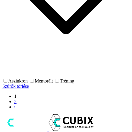
Aszinkron
Mentorált
Tréning
Szűrők törlése
1
2
›