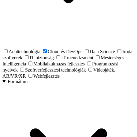
Adattechnológia
Cloud és DevOps
Data Science
Irodai
szoftverek
IT biztonság
IT menedzsment
Mesterséges
Intelligencia
Mobilalkalmazás fejlesztés
Programozási
nyelvek
Szoftverfejlesztési technológiák
Videojáték,
AR/VR/XR
Webfejlesztés
Formátum