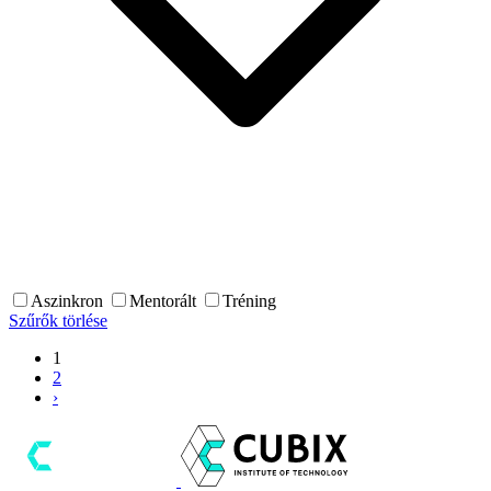
Aszinkron
Mentorált
Tréning
Szűrők törlése
1
2
›