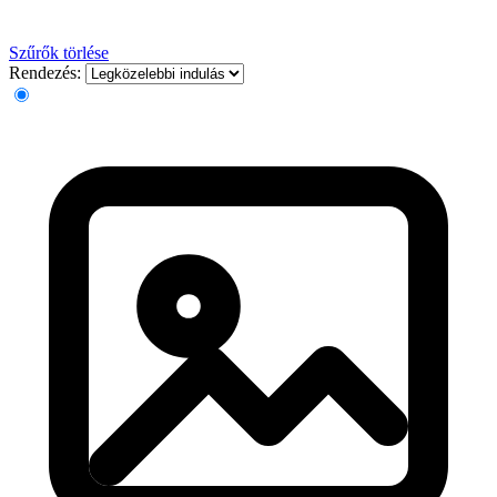
Szűrők törlése
Rendezés: