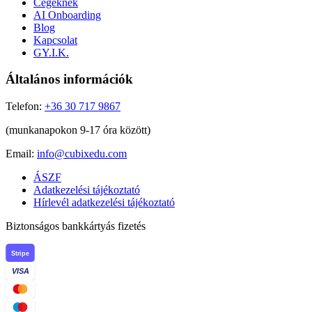
Cégeknek
AI Onboarding
Blog
Kapcsolat
GY.I.K.
Általános információk
Telefon:
+36 30 717 9867
(munkanapokon 9-17 óra között)
Email:
info@cubixedu.com
ÁSZF
Adatkezelési tájékoztató
Hírlevél adatkezelési tájékoztató
Biztonságos bankkártyás fizetés
Stripe
VISA