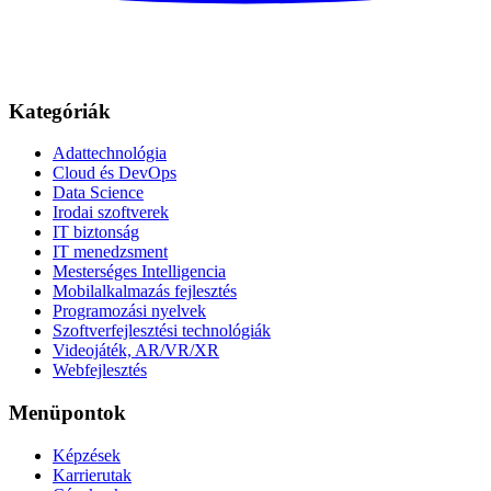
Kategóriák
Adattechnológia
Cloud és DevOps
Data Science
Irodai szoftverek
IT biztonság
IT menedzsment
Mesterséges Intelligencia
Mobilalkalmazás fejlesztés
Programozási nyelvek
Szoftverfejlesztési technológiák
Videojáték, AR/VR/XR
Webfejlesztés
Menüpontok
Képzések
Karrierutak