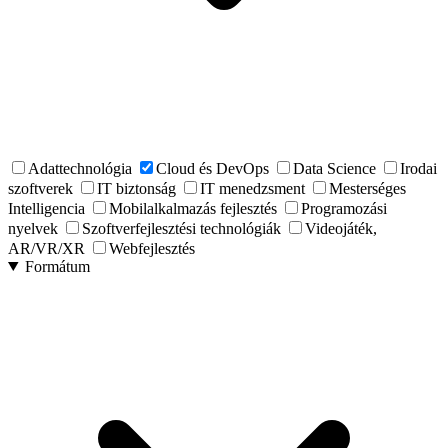
Adattechnológia
Cloud és DevOps
Data Science
Irodai
szoftverek
IT biztonság
IT menedzsment
Mesterséges
Intelligencia
Mobilalkalmazás fejlesztés
Programozási
nyelvek
Szoftverfejlesztési technológiák
Videojáték,
AR/VR/XR
Webfejlesztés
Formátum