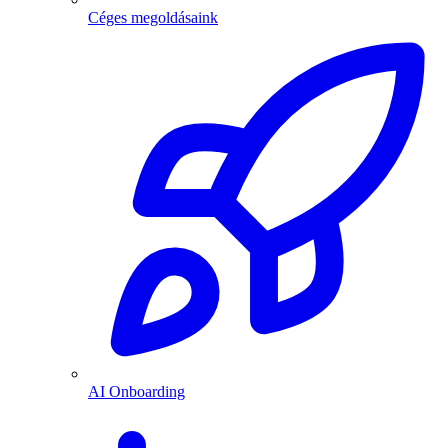
Céges megoldásaink
AI Onboarding