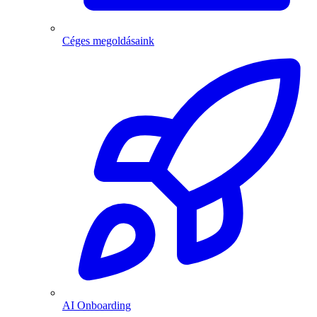
Céges megoldásaink
AI Onboarding