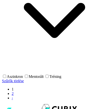
Aszinkron
Mentorált
Tréning
Szűrők törlése
1
2
›