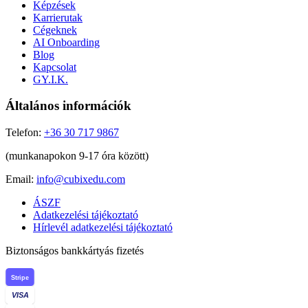
Képzések
Karrierutak
Cégeknek
AI Onboarding
Blog
Kapcsolat
GY.I.K.
Általános információk
Telefon:
+36 30 717 9867
(munkanapokon 9-17 óra között)
Email:
info@cubixedu.com
ÁSZF
Adatkezelési tájékoztató
Hírlevél adatkezelési tájékoztató
Biztonságos bankkártyás fizetés
Stripe
VISA