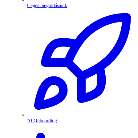
Céges megoldásaink
AI Onboarding