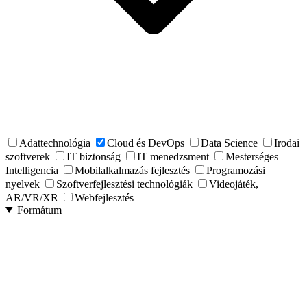
Adattechnológia
Cloud és DevOps
Data Science
Irodai
szoftverek
IT biztonság
IT menedzsment
Mesterséges
Intelligencia
Mobilalkalmazás fejlesztés
Programozási
nyelvek
Szoftverfejlesztési technológiák
Videojáték,
AR/VR/XR
Webfejlesztés
Formátum