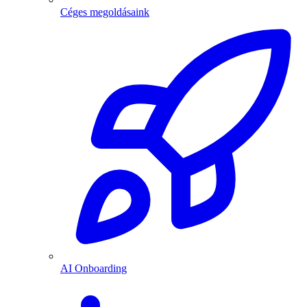
Céges megoldásaink
AI Onboarding