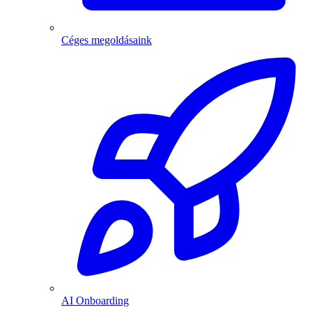
Céges megoldásaink
AI Onboarding