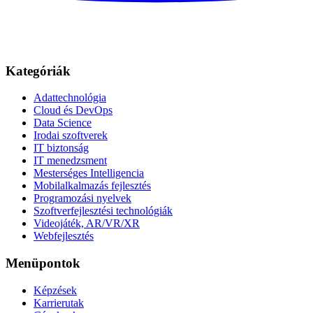
Kategóriák
Adattechnológia
Cloud és DevOps
Data Science
Irodai szoftverek
IT biztonság
IT menedzsment
Mesterséges Intelligencia
Mobilalkalmazás fejlesztés
Programozási nyelvek
Szoftverfejlesztési technológiák
Videojáték, AR/VR/XR
Webfejlesztés
Menüpontok
Képzések
Karrierutak