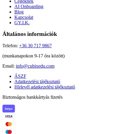
Cégeknek
AI Onboarding
Blog
Kapcsolat
GY.I.K.
Általános információk
Telefon:
+36 30 717 9867
(munkanapokon 9-17 óra között)
Email:
info@cubixedu.com
ÁSZF
Adatkezelési tájékoztató
Hírlevél adatkezelési tájékoztató
Biztonságos bankkártyás fizetés
Stripe
VISA