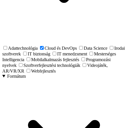
Adattechnológia
Cloud és DevOps
Data Science
Irodai
szoftverek
IT biztonság
IT menedzsment
Mesterséges
Intelligencia
Mobilalkalmazás fejlesztés
Programozási
nyelvek
Szoftverfejlesztési technológiák
Videojáték,
AR/VR/XR
Webfejlesztés
Formátum