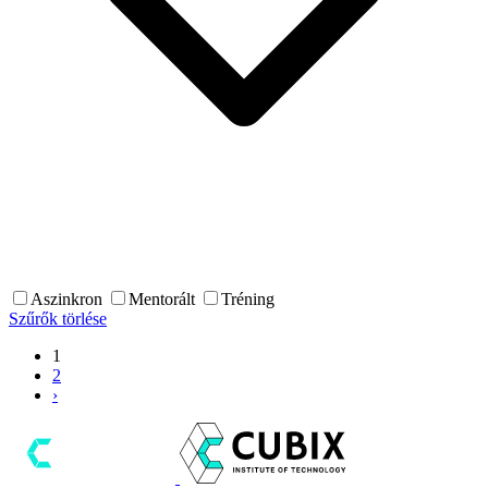
Aszinkron
Mentorált
Tréning
Szűrők törlése
1
2
›