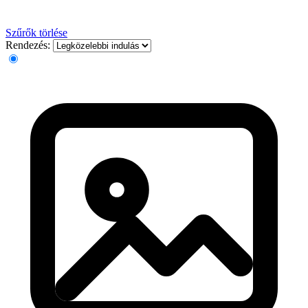
Szűrők törlése
Rendezés: