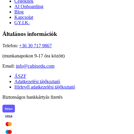
Cégeknek
AI Onboarding
Blog
Kapcsolat
GY.I.K.
Általános információk
Telefon:
+36 30 717 9867
(munkanapokon 9-17 óra között)
Email:
info@cubixedu.com
ÁSZF
Adatkezelési tájékoztató
Hírlevél adatkezelési tájékoztató
Biztonságos bankkártyás fizetés
Stripe
VISA