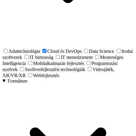
Adattechnológia
Cloud és DevOps
Data Science
Irodai
szoftverek
IT biztonság
IT menedzsment
Mesterséges
Intelligencia
Mobilalkalmazás fejlesztés
Programozási
nyelvek
Szoftverfejlesztési technológiák
Videojáték,
AR/VR/XR
Webfejlesztés
Formátum