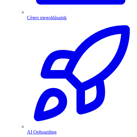
Céges megoldásaink
AI Onboarding