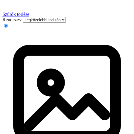
Szűrők törlése
Rendezés: