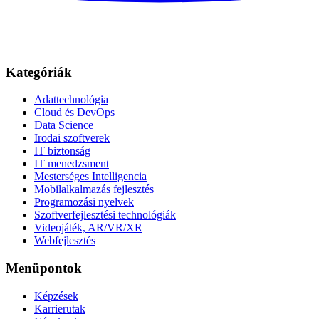
Kategóriák
Adattechnológia
Cloud és DevOps
Data Science
Irodai szoftverek
IT biztonság
IT menedzsment
Mesterséges Intelligencia
Mobilalkalmazás fejlesztés
Programozási nyelvek
Szoftverfejlesztési technológiák
Videojáték, AR/VR/XR
Webfejlesztés
Menüpontok
Képzések
Karrierutak