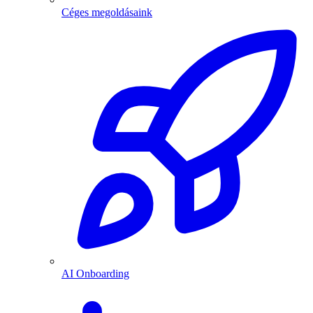
Céges megoldásaink
AI Onboarding