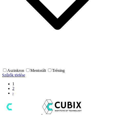
Aszinkron
Mentorált
Tréning
Szűrők törlése
1
2
›