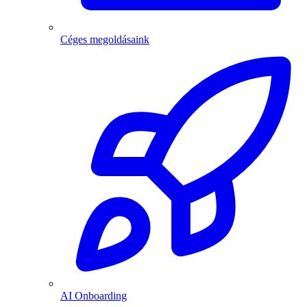
Céges megoldásaink
AI Onboarding