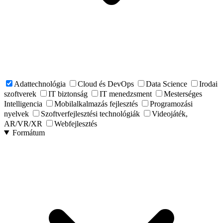
Adattechnológia
Cloud és DevOps
Data Science
Irodai
szoftverek
IT biztonság
IT menedzsment
Mesterséges
Intelligencia
Mobilalkalmazás fejlesztés
Programozási
nyelvek
Szoftverfejlesztési technológiák
Videojáték,
AR/VR/XR
Webfejlesztés
Formátum