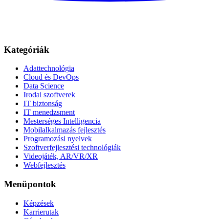
Kategóriák
Adattechnológia
Cloud és DevOps
Data Science
Irodai szoftverek
IT biztonság
IT menedzsment
Mesterséges Intelligencia
Mobilalkalmazás fejlesztés
Programozási nyelvek
Szoftverfejlesztési technológiák
Videojáték, AR/VR/XR
Webfejlesztés
Menüpontok
Képzések
Karrierutak