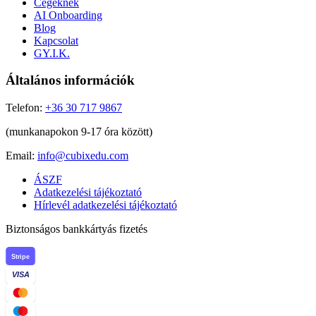
Cégeknek
AI Onboarding
Blog
Kapcsolat
GY.I.K.
Általános információk
Telefon:
+36 30 717 9867
(munkanapokon 9-17 óra között)
Email:
info@cubixedu.com
ÁSZF
Adatkezelési tájékoztató
Hírlevél adatkezelési tájékoztató
Biztonságos bankkártyás fizetés
Stripe
VISA