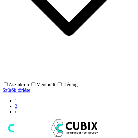
Aszinkron
Mentorált
Tréning
Szűrők törlése
1
2
›