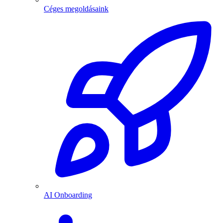
Céges megoldásaink
AI Onboarding