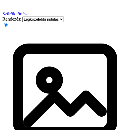
Szűrők törlése
Rendezés: