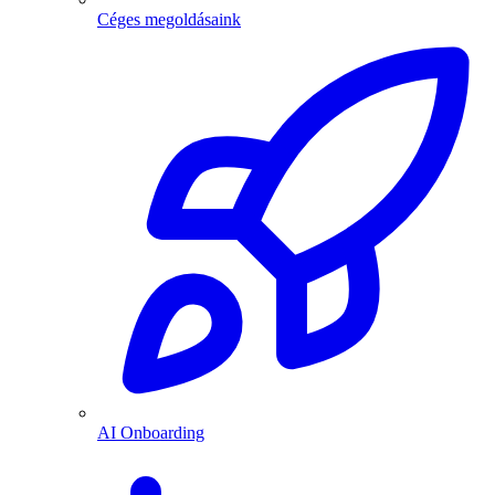
Céges megoldásaink
AI Onboarding