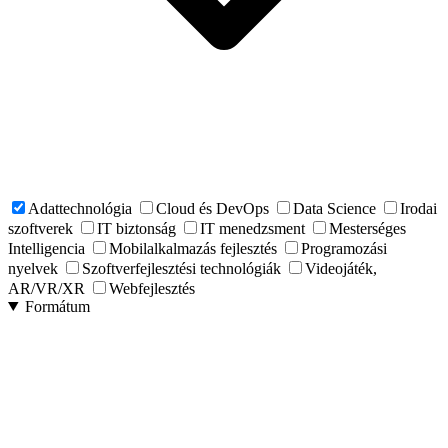
Adattechnológia
Cloud és DevOps
Data Science
Irodai
szoftverek
IT biztonság
IT menedzsment
Mesterséges
Intelligencia
Mobilalkalmazás fejlesztés
Programozási
nyelvek
Szoftverfejlesztési technológiák
Videojáték,
AR/VR/XR
Webfejlesztés
Formátum