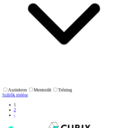
Aszinkron
Mentorált
Tréning
Szűrők törlése
1
2
›