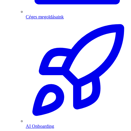
Céges megoldásaink
AI Onboarding