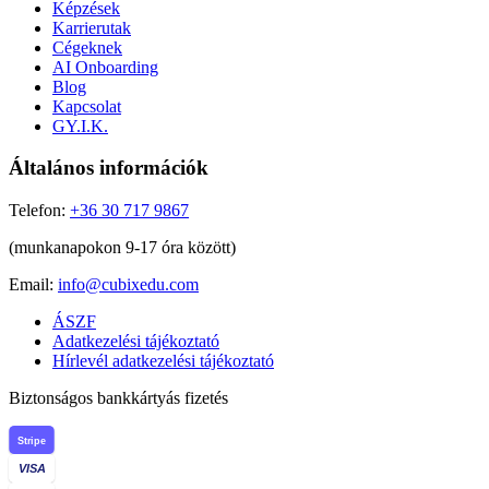
Képzések
Karrierutak
Cégeknek
AI Onboarding
Blog
Kapcsolat
GY.I.K.
Általános információk
Telefon:
+36 30 717 9867
(munkanapokon 9-17 óra között)
Email:
info@cubixedu.com
ÁSZF
Adatkezelési tájékoztató
Hírlevél adatkezelési tájékoztató
Biztonságos bankkártyás fizetés
Stripe
VISA