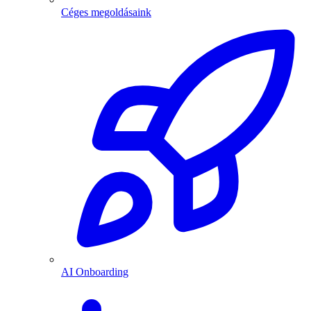
Céges megoldásaink
AI Onboarding