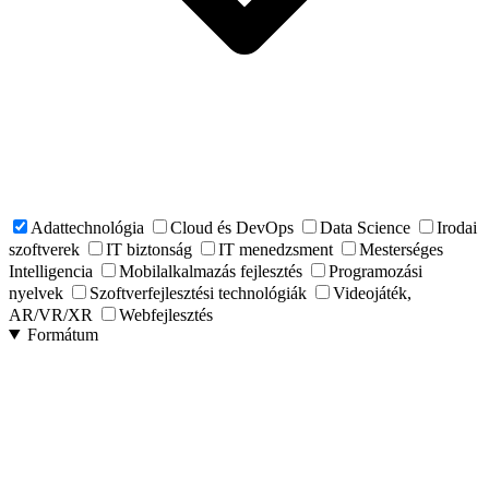
Adattechnológia
Cloud és DevOps
Data Science
Irodai
szoftverek
IT biztonság
IT menedzsment
Mesterséges
Intelligencia
Mobilalkalmazás fejlesztés
Programozási
nyelvek
Szoftverfejlesztési technológiák
Videojáték,
AR/VR/XR
Webfejlesztés
Formátum