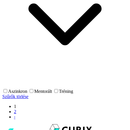
Aszinkron
Mentorált
Tréning
Szűrők törlése
1
2
›