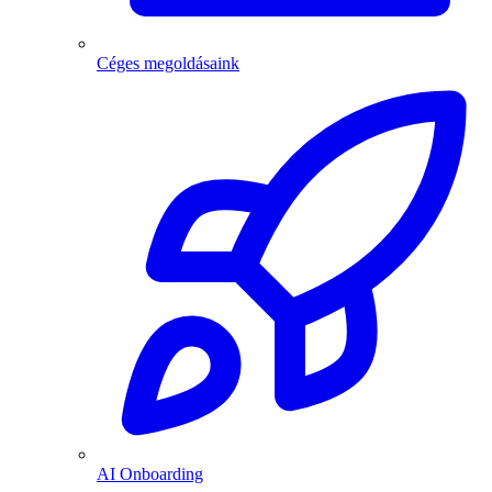
Céges megoldásaink
AI Onboarding