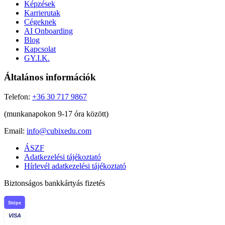
Képzések
Karrierutak
Cégeknek
AI Onboarding
Blog
Kapcsolat
GY.I.K.
Általános információk
Telefon:
+36 30 717 9867
(munkanapokon 9-17 óra között)
Email:
info@cubixedu.com
ÁSZF
Adatkezelési tájékoztató
Hírlevél adatkezelési tájékoztató
Biztonságos bankkártyás fizetés
Stripe
VISA