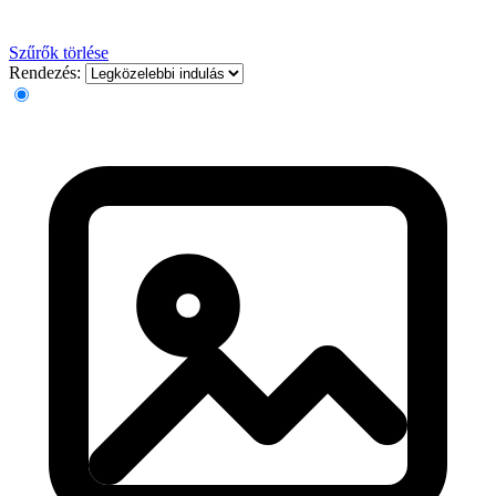
Szűrők törlése
Rendezés: