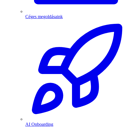
Céges megoldásaink
AI Onboarding