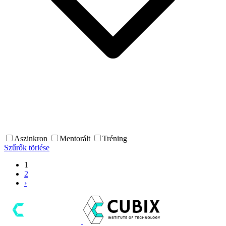
Aszinkron
Mentorált
Tréning
Szűrők törlése
1
2
›