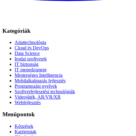
Kategóriák
Adattechnológia
Cloud és DevOps
Data Science
Irodai szoftverek
IT biztonság
IT menedzsment
Mesterséges Intelligencia
Mobilalkalmazás fejlesztés
Programozási nyelvek
Szoftverfejlesztési technológiák
Videojáték, AR/VR/XR
Webfejlesztés
Menüpontok
Képzések
Karrierutak