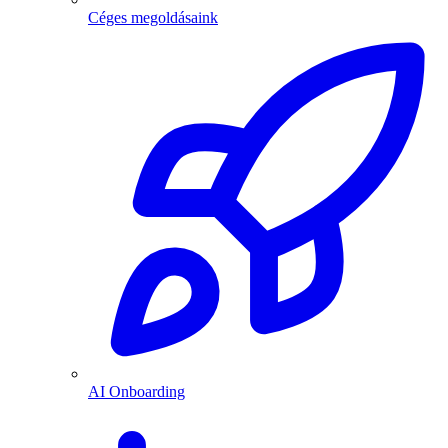
Céges megoldásaink
AI Onboarding