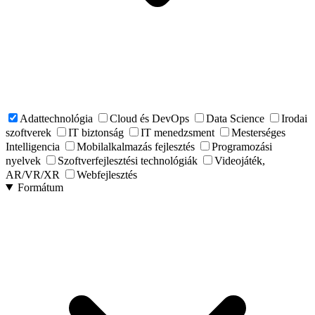
Adattechnológia
Cloud és DevOps
Data Science
Irodai
szoftverek
IT biztonság
IT menedzsment
Mesterséges
Intelligencia
Mobilalkalmazás fejlesztés
Programozási
nyelvek
Szoftverfejlesztési technológiák
Videojáték,
AR/VR/XR
Webfejlesztés
Formátum