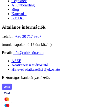
Cégeknek
AI Onboarding
Blog
Kapcsolat
GY.I.K.
Általános információk
Telefon:
+36 30 717 9867
(munkanapokon 9-17 óra között)
Email:
info@cubixedu.com
ÁSZF
Adatkezelési tájékoztató
Hírlevél adatkezelési tájékoztató
Biztonságos bankkártyás fizetés
Stripe
VISA