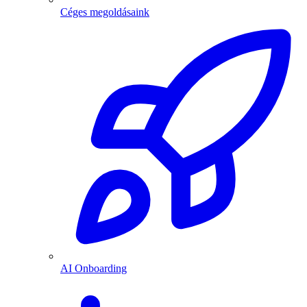
Céges megoldásaink
AI Onboarding