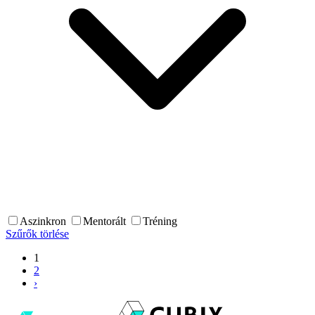
Aszinkron
Mentorált
Tréning
Szűrők törlése
1
2
›