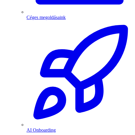
Céges megoldásaink
AI Onboarding