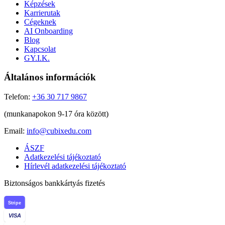
Képzések
Karrierutak
Cégeknek
AI Onboarding
Blog
Kapcsolat
GY.I.K.
Általános információk
Telefon:
+36 30 717 9867
(munkanapokon 9-17 óra között)
Email:
info@cubixedu.com
ÁSZF
Adatkezelési tájékoztató
Hírlevél adatkezelési tájékoztató
Biztonságos bankkártyás fizetés
Stripe
VISA