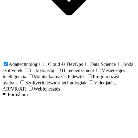
Adattechnológia
Cloud és DevOps
Data Science
Irodai
szoftverek
IT biztonság
IT menedzsment
Mesterséges
Intelligencia
Mobilalkalmazás fejlesztés
Programozási
nyelvek
Szoftverfejlesztési technológiák
Videojáték,
AR/VR/XR
Webfejlesztés
Formátum