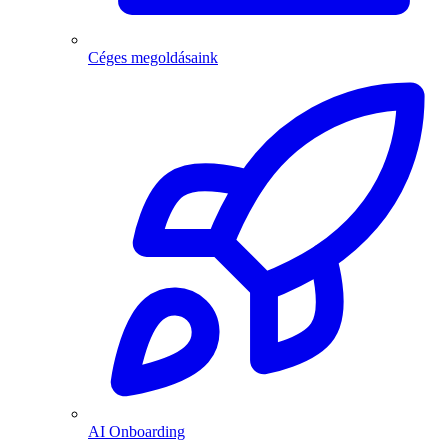
Céges megoldásaink
AI Onboarding