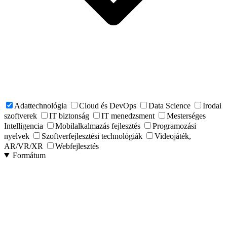
Adattechnológia
Cloud és DevOps
Data Science
Irodai
szoftverek
IT biztonság
IT menedzsment
Mesterséges
Intelligencia
Mobilalkalmazás fejlesztés
Programozási
nyelvek
Szoftverfejlesztési technológiák
Videojáték,
AR/VR/XR
Webfejlesztés
Formátum