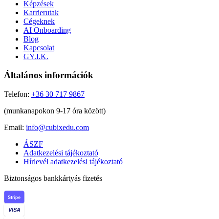
Képzések
Karrierutak
Cégeknek
AI Onboarding
Blog
Kapcsolat
GY.I.K.
Általános információk
Telefon:
+36 30 717 9867
(munkanapokon 9-17 óra között)
Email:
info@cubixedu.com
ÁSZF
Adatkezelési tájékoztató
Hírlevél adatkezelési tájékoztató
Biztonságos bankkártyás fizetés
Stripe
VISA