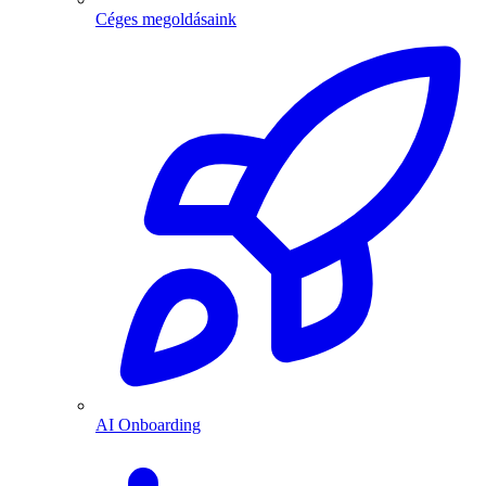
Céges megoldásaink
AI Onboarding