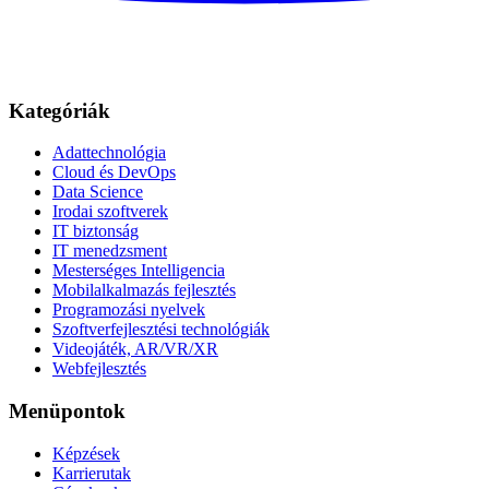
Kategóriák
Adattechnológia
Cloud és DevOps
Data Science
Irodai szoftverek
IT biztonság
IT menedzsment
Mesterséges Intelligencia
Mobilalkalmazás fejlesztés
Programozási nyelvek
Szoftverfejlesztési technológiák
Videojáték, AR/VR/XR
Webfejlesztés
Menüpontok
Képzések
Karrierutak