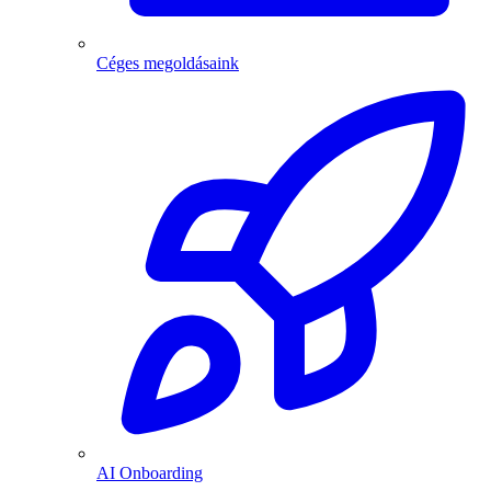
Céges megoldásaink
AI Onboarding