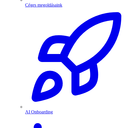
Céges megoldásaink
AI Onboarding