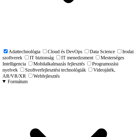
Adattechnológia
Cloud és DevOps
Data Science
Irodai
szoftverek
IT biztonság
IT menedzsment
Mesterséges
Intelligencia
Mobilalkalmazás fejlesztés
Programozási
nyelvek
Szoftverfejlesztési technológiák
Videojáték,
AR/VR/XR
Webfejlesztés
Formátum