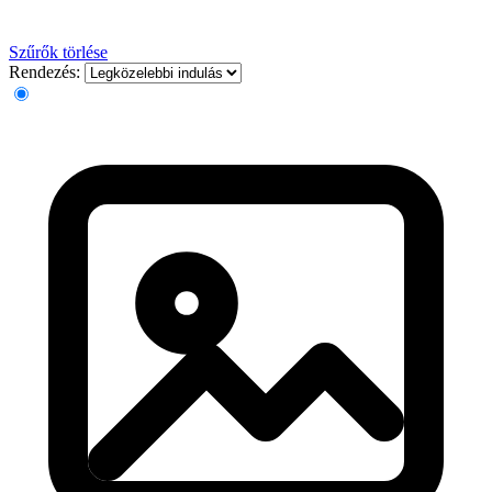
Szűrők törlése
Rendezés: