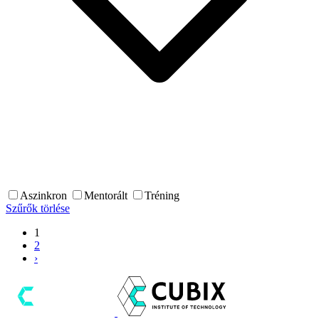
Aszinkron
Mentorált
Tréning
Szűrők törlése
1
2
›