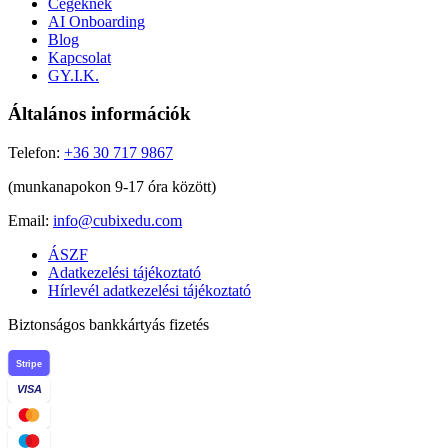
Cégeknek
AI Onboarding
Blog
Kapcsolat
GY.I.K.
Általános információk
Telefon:
+36 30 717 9867
(munkanapokon 9-17 óra között)
Email:
info@cubixedu.com
ÁSZF
Adatkezelési tájékoztató
Hírlevél adatkezelési tájékoztató
Biztonságos bankkártyás fizetés
Stripe
VISA