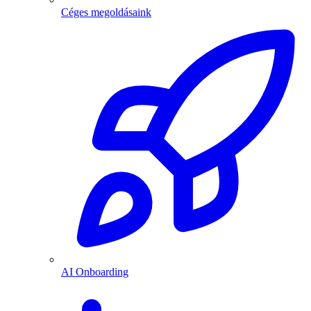
Céges megoldásaink
AI Onboarding