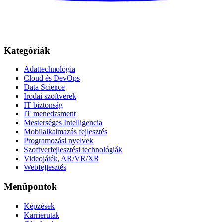
Kategóriák
Adattechnológia
Cloud és DevOps
Data Science
Irodai szoftverek
IT biztonság
IT menedzsment
Mesterséges Intelligencia
Mobilalkalmazás fejlesztés
Programozási nyelvek
Szoftverfejlesztési technológiák
Videojáték, AR/VR/XR
Webfejlesztés
Menüpontok
Képzések
Karrierutak