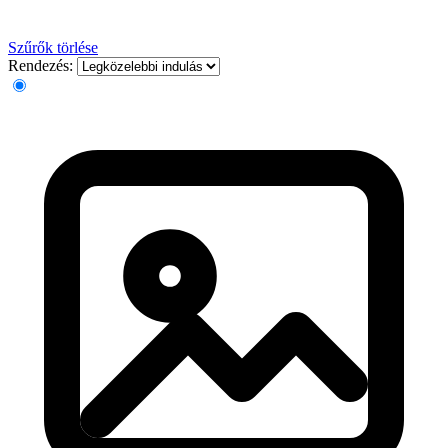
Szűrők törlése
Rendezés: