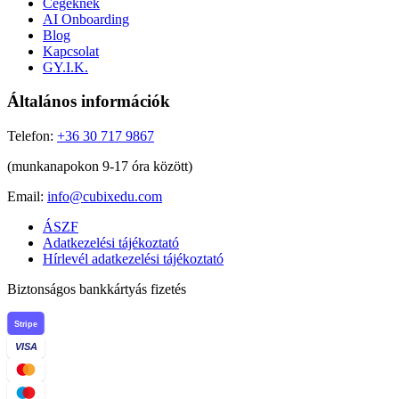
Cégeknek
AI Onboarding
Blog
Kapcsolat
GY.I.K.
Általános információk
Telefon:
+36 30 717 9867
(munkanapokon 9-17 óra között)
Email:
info@cubixedu.com
ÁSZF
Adatkezelési tájékoztató
Hírlevél adatkezelési tájékoztató
Biztonságos bankkártyás fizetés
Stripe
VISA