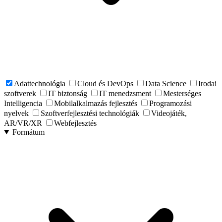
Adattechnológia
Cloud és DevOps
Data Science
Irodai
szoftverek
IT biztonság
IT menedzsment
Mesterséges
Intelligencia
Mobilalkalmazás fejlesztés
Programozási
nyelvek
Szoftverfejlesztési technológiák
Videojáték,
AR/VR/XR
Webfejlesztés
Formátum