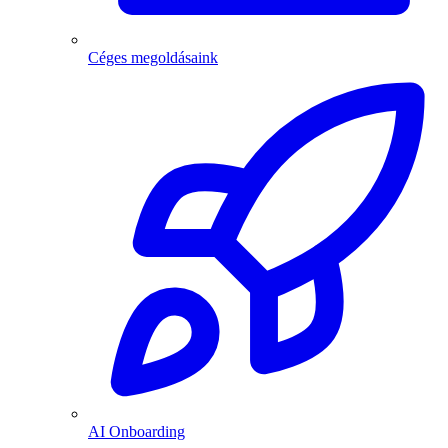
Céges megoldásaink
AI Onboarding