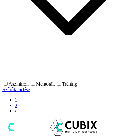
Aszinkron
Mentorált
Tréning
Szűrők törlése
1
2
›