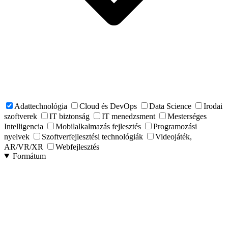
Adattechnológia
Cloud és DevOps
Data Science
Irodai
szoftverek
IT biztonság
IT menedzsment
Mesterséges
Intelligencia
Mobilalkalmazás fejlesztés
Programozási
nyelvek
Szoftverfejlesztési technológiák
Videojáték,
AR/VR/XR
Webfejlesztés
Formátum