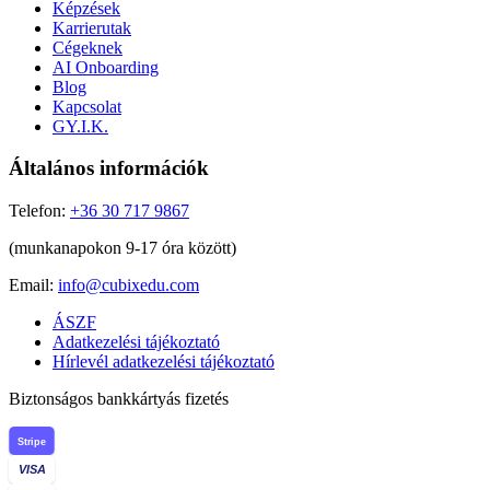
Képzések
Karrierutak
Cégeknek
AI Onboarding
Blog
Kapcsolat
GY.I.K.
Általános információk
Telefon:
+36 30 717 9867
(munkanapokon 9-17 óra között)
Email:
info@cubixedu.com
ÁSZF
Adatkezelési tájékoztató
Hírlevél adatkezelési tájékoztató
Biztonságos bankkártyás fizetés
Stripe
VISA