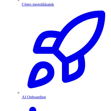
Céges megoldásaink
AI Onboarding