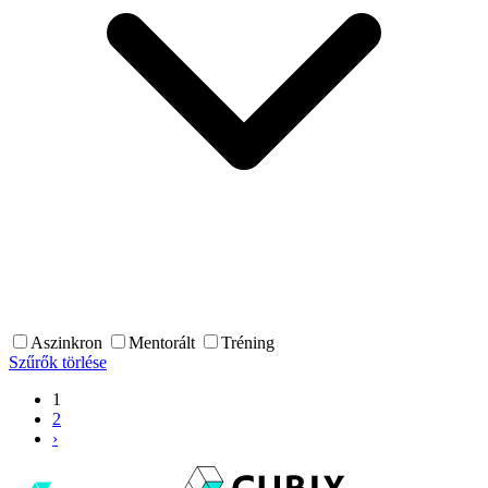
Aszinkron
Mentorált
Tréning
Szűrők törlése
1
2
›