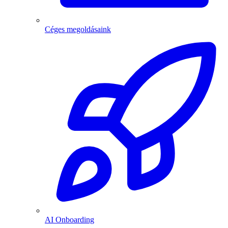
Céges megoldásaink
AI Onboarding