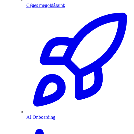
Céges megoldásaink
AI Onboarding