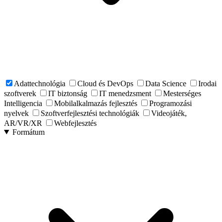
Adattechnológia
Cloud és DevOps
Data Science
Irodai
szoftverek
IT biztonság
IT menedzsment
Mesterséges
Intelligencia
Mobilalkalmazás fejlesztés
Programozási
nyelvek
Szoftverfejlesztési technológiák
Videojáték,
AR/VR/XR
Webfejlesztés
Formátum