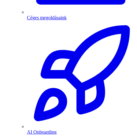
Céges megoldásaink
AI Onboarding