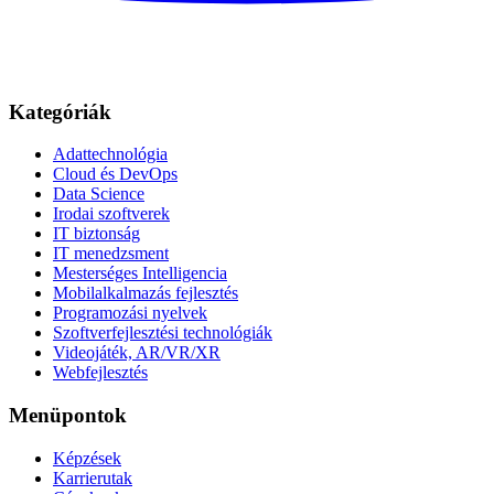
Kategóriák
Adattechnológia
Cloud és DevOps
Data Science
Irodai szoftverek
IT biztonság
IT menedzsment
Mesterséges Intelligencia
Mobilalkalmazás fejlesztés
Programozási nyelvek
Szoftverfejlesztési technológiák
Videojáték, AR/VR/XR
Webfejlesztés
Menüpontok
Képzések
Karrierutak