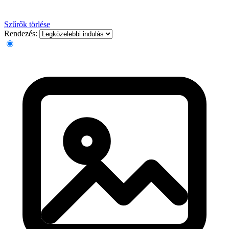
Szűrők törlése
Rendezés: