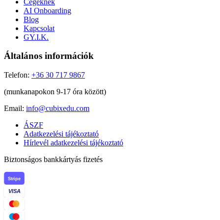
Cégeknek
AI Onboarding
Blog
Kapcsolat
GY.I.K.
Általános információk
Telefon:
+36 30 717 9867
(munkanapokon 9-17 óra között)
Email:
info@cubixedu.com
ÁSZF
Adatkezelési tájékoztató
Hírlevél adatkezelési tájékoztató
Biztonságos bankkártyás fizetés
Stripe
VISA