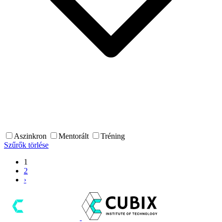
Aszinkron
Mentorált
Tréning
Szűrők törlése
1
2
›