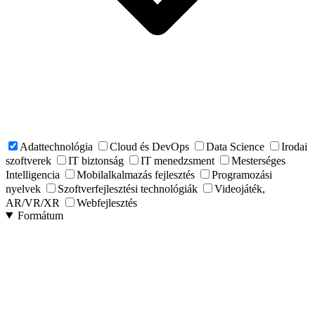
Adattechnológia
Cloud és DevOps
Data Science
Irodai
szoftverek
IT biztonság
IT menedzsment
Mesterséges
Intelligencia
Mobilalkalmazás fejlesztés
Programozási
nyelvek
Szoftverfejlesztési technológiák
Videojáték,
AR/VR/XR
Webfejlesztés
Formátum