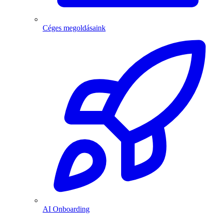
Céges megoldásaink
AI Onboarding