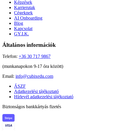
Képzések
Karrierutak
Cégeknek
AI Onboarding
Blog
Kapcsolat
GY.I.K.
Általános információk
Telefon:
+36 30 717 9867
(munkanapokon 9-17 óra között)
Email:
info@cubixedu.com
ÁSZF
Adatkezelési tájékoztató
Hírlevél adatkezelési tájékoztató
Biztonságos bankkártyás fizetés
Stripe
VISA