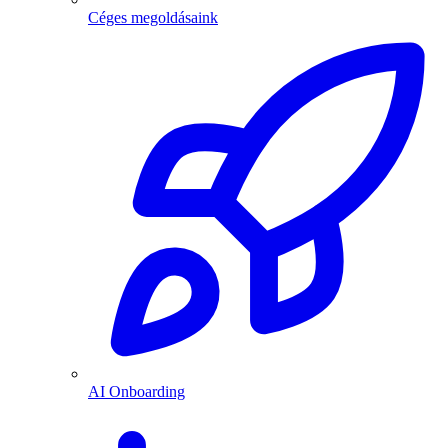
Céges megoldásaink
AI Onboarding