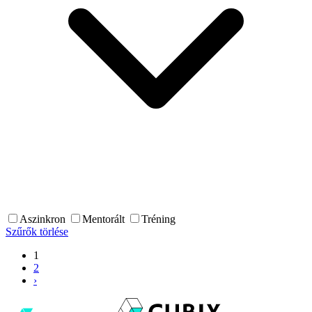
Aszinkron
Mentorált
Tréning
Szűrők törlése
1
2
›