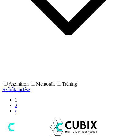
Aszinkron
Mentorált
Tréning
Szűrők törlése
1
2
›