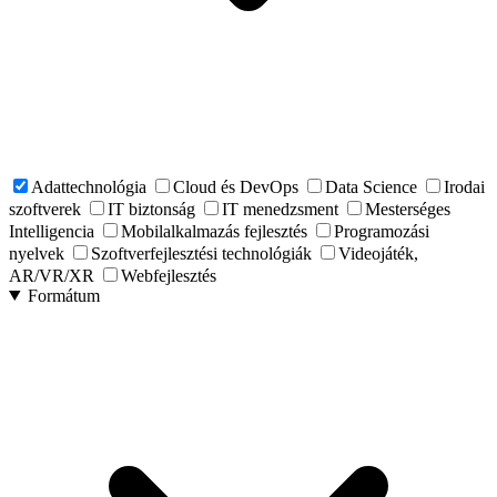
Adattechnológia
Cloud és DevOps
Data Science
Irodai
szoftverek
IT biztonság
IT menedzsment
Mesterséges
Intelligencia
Mobilalkalmazás fejlesztés
Programozási
nyelvek
Szoftverfejlesztési technológiák
Videojáték,
AR/VR/XR
Webfejlesztés
Formátum