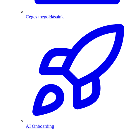
Céges megoldásaink
AI Onboarding