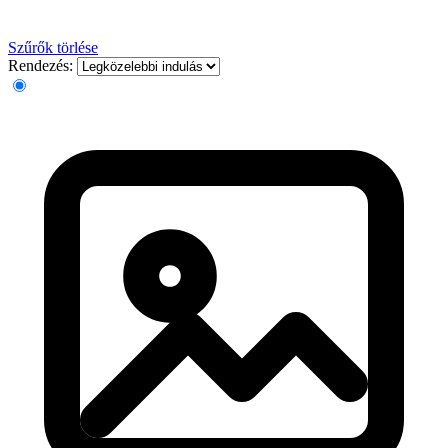
Szűrők törlése
Rendezés: