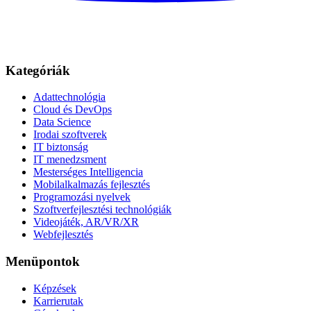
Kategóriák
Adattechnológia
Cloud és DevOps
Data Science
Irodai szoftverek
IT biztonság
IT menedzsment
Mesterséges Intelligencia
Mobilalkalmazás fejlesztés
Programozási nyelvek
Szoftverfejlesztési technológiák
Videojáték, AR/VR/XR
Webfejlesztés
Menüpontok
Képzések
Karrierutak