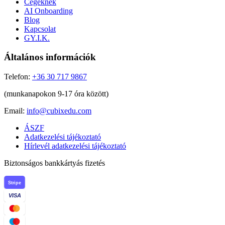
Cégeknek
AI Onboarding
Blog
Kapcsolat
GY.I.K.
Általános információk
Telefon:
+36 30 717 9867
(munkanapokon 9-17 óra között)
Email:
info@cubixedu.com
ÁSZF
Adatkezelési tájékoztató
Hírlevél adatkezelési tájékoztató
Biztonságos bankkártyás fizetés
Stripe
VISA