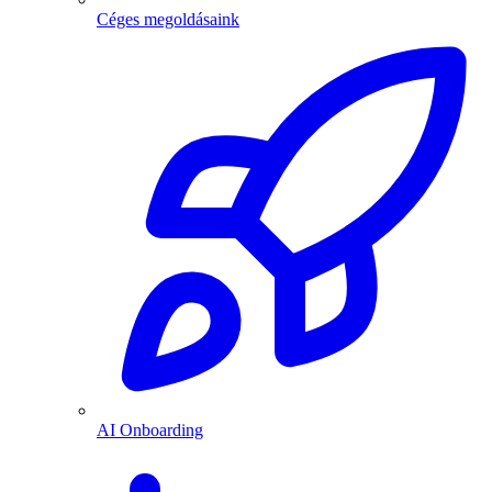
Céges megoldásaink
AI Onboarding