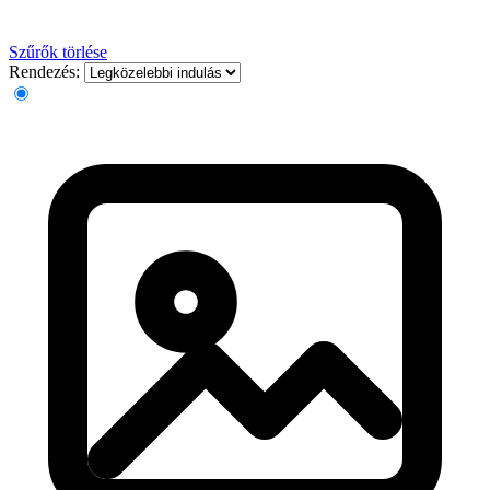
Szűrők törlése
Rendezés: