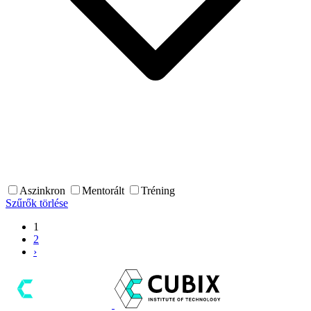
Aszinkron
Mentorált
Tréning
Szűrők törlése
1
2
›