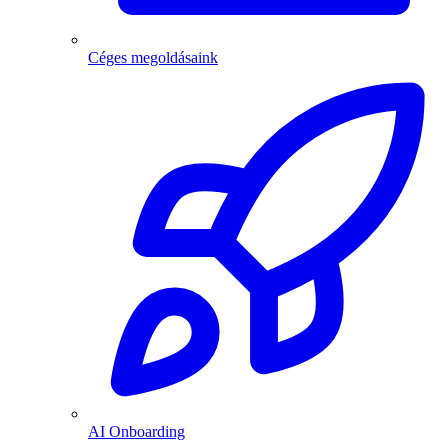
Céges megoldásaink
AI Onboarding