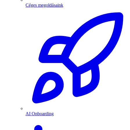
Céges megoldásaink
AI Onboarding