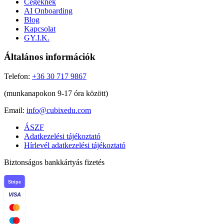
Cégeknek
AI Onboarding
Blog
Kapcsolat
GY.I.K.
Általános információk
Telefon:
+36 30 717 9867
(munkanapokon 9-17 óra között)
Email:
info@cubixedu.com
ÁSZF
Adatkezelési tájékoztató
Hírlevél adatkezelési tájékoztató
Biztonságos bankkártyás fizetés
Stripe
VISA