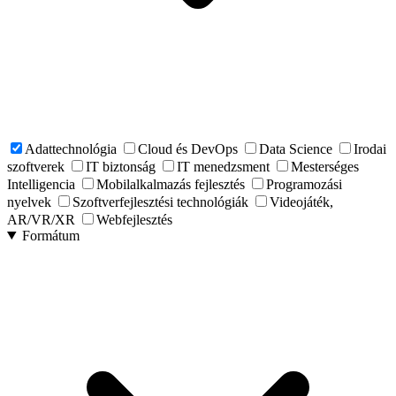
Adattechnológia
Cloud és DevOps
Data Science
Irodai
szoftverek
IT biztonság
IT menedzsment
Mesterséges
Intelligencia
Mobilalkalmazás fejlesztés
Programozási
nyelvek
Szoftverfejlesztési technológiák
Videojáték,
AR/VR/XR
Webfejlesztés
Formátum