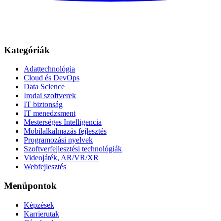
Kategóriák
Adattechnológia
Cloud és DevOps
Data Science
Irodai szoftverek
IT biztonság
IT menedzsment
Mesterséges Intelligencia
Mobilalkalmazás fejlesztés
Programozási nyelvek
Szoftverfejlesztési technológiák
Videojáték, AR/VR/XR
Webfejlesztés
Menüpontok
Képzések
Karrierutak