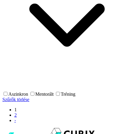
Aszinkron
Mentorált
Tréning
Szűrők törlése
1
2
›