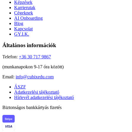
Képzések
Karrierutak
Cégeknek
AI Onboarding
Blog
Kapcsolat
GY.I.K.
Általános információk
Telefon:
+36 30 717 9867
(munkanapokon 9-17 óra között)
Email:
info@cubixedu.com
ÁSZF
Adatkezelési tájékoztató
Hírlevél adatkezelési tájékoztató
Biztonságos bankkártyás fizetés
Stripe
VISA