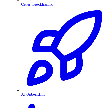
Céges megoldásaink
AI Onboarding