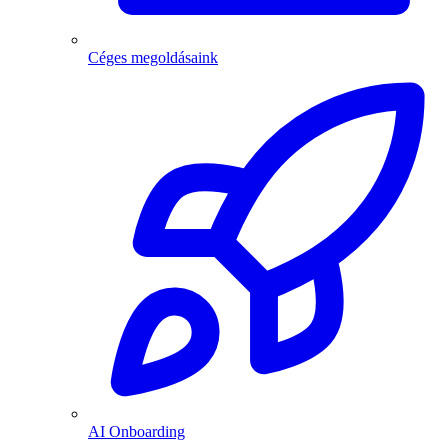
Céges megoldásaink
AI Onboarding