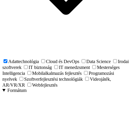
Adattechnológia
Cloud és DevOps
Data Science
Irodai
szoftverek
IT biztonság
IT menedzsment
Mesterséges
Intelligencia
Mobilalkalmazás fejlesztés
Programozási
nyelvek
Szoftverfejlesztési technológiák
Videojáték,
AR/VR/XR
Webfejlesztés
Formátum