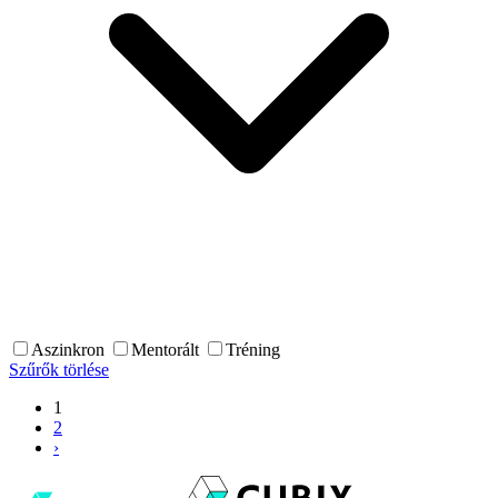
Aszinkron
Mentorált
Tréning
Szűrők törlése
1
2
›