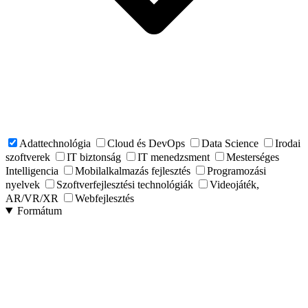
Adattechnológia
Cloud és DevOps
Data Science
Irodai
szoftverek
IT biztonság
IT menedzsment
Mesterséges
Intelligencia
Mobilalkalmazás fejlesztés
Programozási
nyelvek
Szoftverfejlesztési technológiák
Videojáték,
AR/VR/XR
Webfejlesztés
Formátum