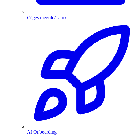
Céges megoldásaink
AI Onboarding