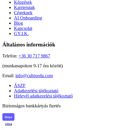
Képzések
Karrierutak
Cégeknek
AI Onboarding
Blog
Kapcsolat
GY.I.K.
Általános információk
Telefon:
+36 30 717 9867
(munkanapokon 9-17 óra között)
Email:
info@cubixedu.com
ÁSZF
Adatkezelési tájékoztató
Hírlevél adatkezelési tájékoztató
Biztonságos bankkártyás fizetés
Stripe
VISA