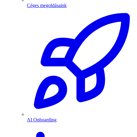
Céges megoldásaink
AI Onboarding