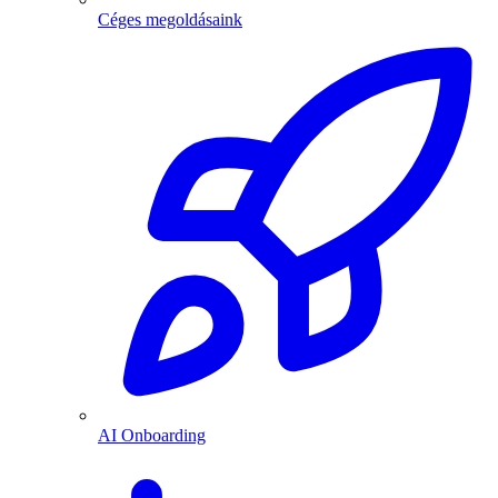
Céges megoldásaink
AI Onboarding