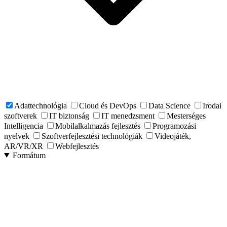
Adattechnológia
Cloud és DevOps
Data Science
Irodai
szoftverek
IT biztonság
IT menedzsment
Mesterséges
Intelligencia
Mobilalkalmazás fejlesztés
Programozási
nyelvek
Szoftverfejlesztési technológiák
Videojáték,
AR/VR/XR
Webfejlesztés
Formátum