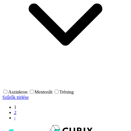
Aszinkron
Mentorált
Tréning
Szűrők törlése
1
2
›