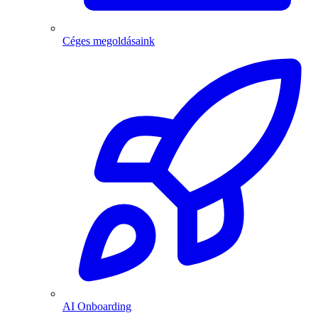
Céges megoldásaink
AI Onboarding