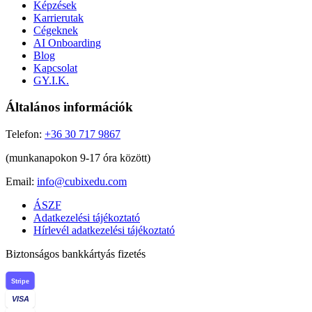
Képzések
Karrierutak
Cégeknek
AI Onboarding
Blog
Kapcsolat
GY.I.K.
Általános információk
Telefon:
+36 30 717 9867
(munkanapokon 9-17 óra között)
Email:
info@cubixedu.com
ÁSZF
Adatkezelési tájékoztató
Hírlevél adatkezelési tájékoztató
Biztonságos bankkártyás fizetés
Stripe
VISA