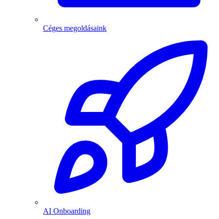
Céges megoldásaink
AI Onboarding