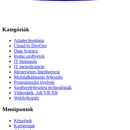
Kategóriák
Adattechnológia
Cloud és DevOps
Data Science
Irodai szoftverek
IT biztonság
IT menedzsment
Mesterséges Intelligencia
Mobilalkalmazás fejlesztés
Programozási nyelvek
Szoftverfejlesztési technológiák
Videojáték, AR/VR/XR
Webfejlesztés
Menüpontok
Képzések
Karrierutak