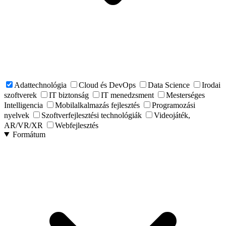
Adattechnológia
Cloud és DevOps
Data Science
Irodai
szoftverek
IT biztonság
IT menedzsment
Mesterséges
Intelligencia
Mobilalkalmazás fejlesztés
Programozási
nyelvek
Szoftverfejlesztési technológiák
Videojáték,
AR/VR/XR
Webfejlesztés
Formátum