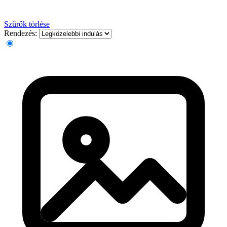
Szűrők törlése
Rendezés: