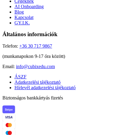
Cégeknek
AI Onboarding
Blog
Kapcsolat
GY.I.K.
Általános információk
Telefon:
+36 30 717 9867
(munkanapokon 9-17 óra között)
Email:
info@cubixedu.com
ÁSZF
Adatkezelési tájékoztató
Hírlevél adatkezelési tájékoztató
Biztonságos bankkártyás fizetés
Stripe
VISA