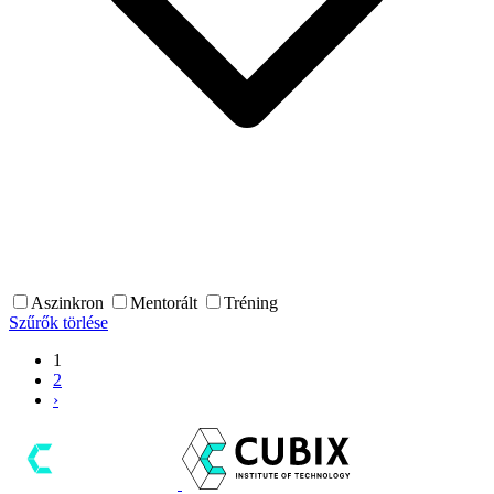
Aszinkron
Mentorált
Tréning
Szűrők törlése
1
2
›