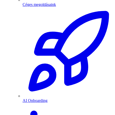
Céges megoldásaink
AI Onboarding