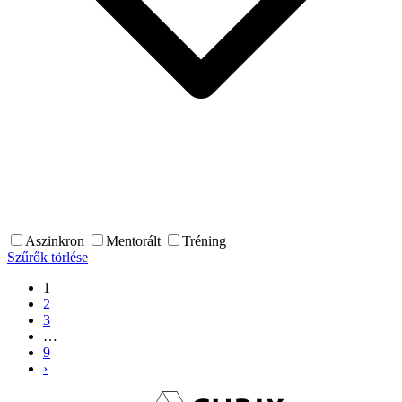
Aszinkron
Mentorált
Tréning
Szűrők törlése
1
2
3
…
9
›