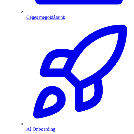
Céges megoldásaink
AI Onboarding