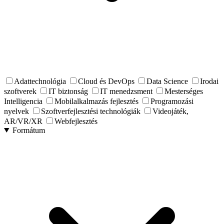
Adattechnológia
Cloud és DevOps
Data Science
Irodai
szoftverek
IT biztonság
IT menedzsment
Mesterséges
Intelligencia
Mobilalkalmazás fejlesztés
Programozási
nyelvek
Szoftverfejlesztési technológiák
Videojáték,
AR/VR/XR
Webfejlesztés
Formátum