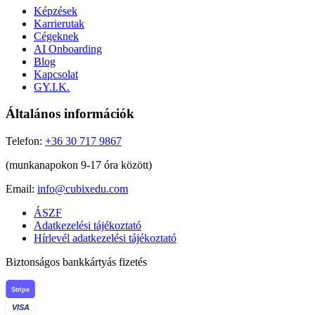
Képzések
Karrierutak
Cégeknek
AI Onboarding
Blog
Kapcsolat
GY.I.K.
Általános információk
Telefon:
+36 30 717 9867
(munkanapokon 9-17 óra között)
Email:
info@cubixedu.com
ÁSZF
Adatkezelési tájékoztató
Hírlevél adatkezelési tájékoztató
Biztonságos bankkártyás fizetés
Stripe
VISA