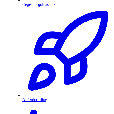
Céges megoldásaink
AI Onboarding