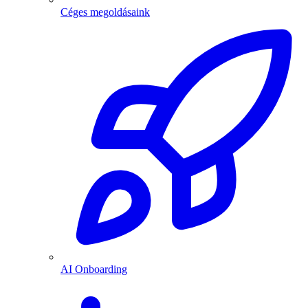
Céges megoldásaink
AI Onboarding