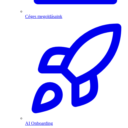
Céges megoldásaink
AI Onboarding