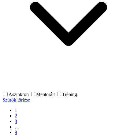
Aszinkron
Mentorált
Tréning
Szűrők törlése
1
2
3
…
9