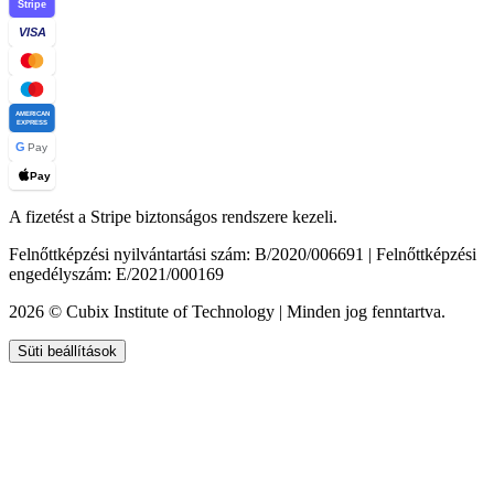
Stripe
VISA
AMERICAN
EXPRESS
G
Pay
Pay
A fizetést a Stripe biztonságos rendszere kezeli.
Felnőttképzési nyilvántartási szám: B/2020/006691 | Felnőttképzési
engedélyszám: E/2021/000169
2026 © Cubix Institute of Technology | Minden jog fenntartva.
Süti beállítások