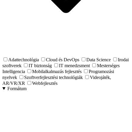
Adattechnológia
Cloud és DevOps
Data Science
Irodai
szoftverek
IT biztonság
IT menedzsment
Mesterséges
Intelligencia
Mobilalkalmazás fejlesztés
Programozási
nyelvek
Szoftverfejlesztési technológiák
Videojáték,
AR/VR/XR
Webfejlesztés
Formátum