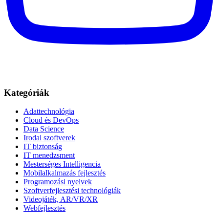
Kategóriák
Adattechnológia
Cloud és DevOps
Data Science
Irodai szoftverek
IT biztonság
IT menedzsment
Mesterséges Intelligencia
Mobilalkalmazás fejlesztés
Programozási nyelvek
Szoftverfejlesztési technológiák
Videojáték, AR/VR/XR
Webfejlesztés