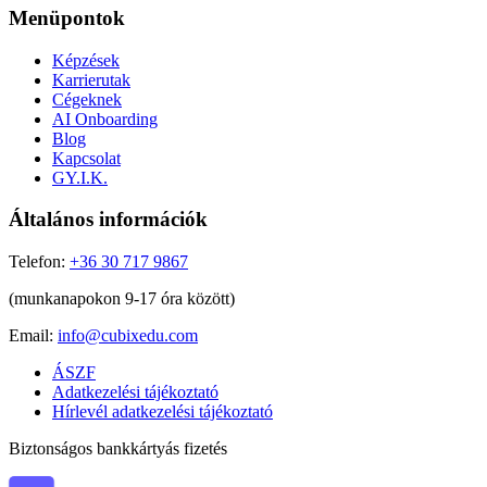
Menüpontok
Képzések
Karrierutak
Cégeknek
AI Onboarding
Blog
Kapcsolat
GY.I.K.
Általános információk
Telefon:
+36 30 717 9867
(munkanapokon 9-17 óra között)
Email:
info@cubixedu.com
ÁSZF
Adatkezelési tájékoztató
Hírlevél adatkezelési tájékoztató
Biztonságos bankkártyás fizetés